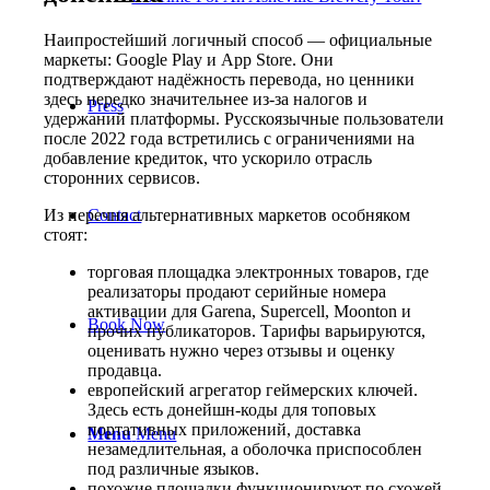
Наипростейший логичный способ — официальные
маркеты: Google Play и App Store. Они
подтверждают надёжность перевода, но ценники
здесь нередко значительнее из-за налогов и
Press
удержаний платформы. Русскоязычные пользователи
после 2022 года встретились с ограничениями на
добавление кредиток, что ускорило отрасль
сторонних сервисов.
Из перечня альтернативных маркетов особняком
Contact
стоят:
торговая площадка электронных товаров, где
реализаторы продают серийные номера
активации для Garena, Supercell, Moonton и
Book Now
прочих публикаторов. Тарифы варьируются,
оценивать нужно через отзывы и оценку
продавца.
европейский агрегатор геймерских ключей.
Здесь есть донейшн-коды для топовых
портативных приложений, доставка
Menu
Menu
незамедлительная, а оболочка приспособлен
под различные языков.
похожие площадки функционируют по схожей