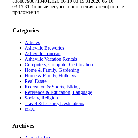
836887988713404
2026-06-10 03:15:31
2026-06-10
03:15:31
Топовые ресурсы пополнения в телефонные
приложения
Categories
Articles
Asheville Breweries
Asheville Tourism
Asheville Vacation Rentals
Computers, Computer Certification
Home & Family, Gardening
Home & Family, Holidays
Real Estate
Recreation & Sports, Biking
Reference & Education, Language
Society, Religion
Travel & Leisure, Destinations
юкза
Archives
August 2026