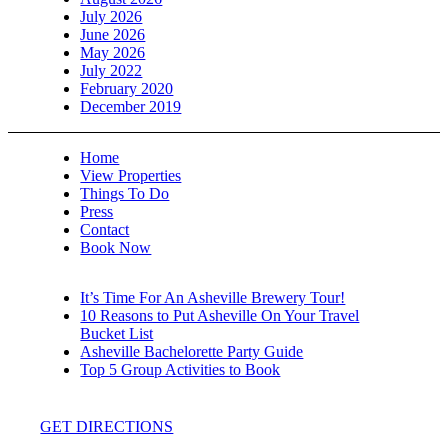
July 2026
June 2026
May 2026
July 2022
February 2020
December 2019
Home
View Properties
Things To Do
Press
Contact
Book Now
It’s Time For An Asheville Brewery Tour!
10 Reasons to Put Asheville On Your Travel
Bucket List
Asheville Bachelorette Party Guide
Top 5 Group Activities to Book
GET DIRECTIONS