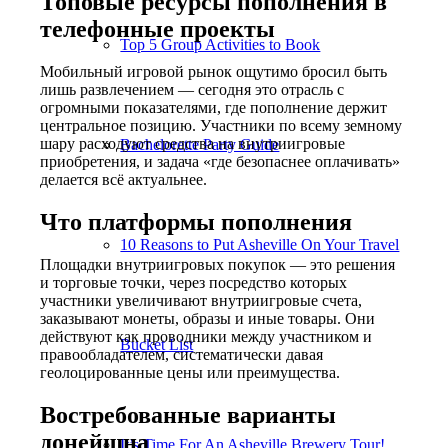
Топовые ресурсы пополнения в
телефонные проекты
Top 5 Group Activities to Book
Мобильный игровой рынок ощутимо бросил быть
лишь развлечением — сегодня это отрасль с
огромными показателями, где пополнение держит
центральное позицию. Участники по всему земному
шару расходуют средства на внутриигровые
Bachelorette Party Guide
приобретения, и задача «где безопаснее оплачивать»
делается всё актуальнее.
Что платформы пополнения
10 Reasons to Put Asheville On Your Travel
Площадки внутриигровых покупок — это решения
и торговые точки, через посредство которых
участники увеличивают внутриигровые счета,
заказывают монеты, образы и иные товары. Они
действуют как проводники между участником и
Bucket List
правообладателем, систематически давая
геолоцированные цены или преимущества.
Востребованные варианты
донейшна
It’s Time For An Asheville Brewery Tour!