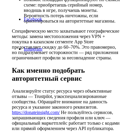
схеме: приобретаешь серийный номер,
вводишь в игре, получаешь монеты.
Вероятность потерь ничтожны, если
Facebook
ориентироваться на авторитетные магазины.
Специфическую место захватывают географические
методы: замена местоположения через VPN +
покупка в казахском сегменте App Store
предоставляет скидку до 60–70%. Это правомерно,
Instagram
но подразумевает осторожности — ряд приложения
ограничивают профили за несовпадение страны.
Как именно подобрать
авторитетный сервис
Анализируйте статус ресурса через объективные
отзывы — Trustpilot, узкоспециализированные
сообщества. Обращайте внимание на давность
ресурса и указание законного реквизитов.
https://donateinsight.com/
Не пользуйтесь сервисов,
запрашивающих сведения профиля или ключ —
официальный маркетплейс работает только с кодами
или прямой оформлением через API публикатора.