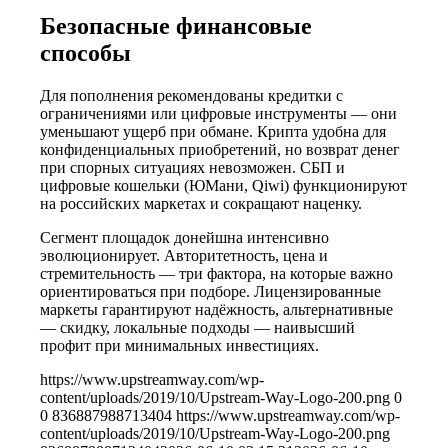
Безопасные финансовые
способы
Для пополнения рекомендованы кредитки с
ограничениями или цифровые инструменты — они
уменьшают ущерб при обмане. Крипта удобна для
конфиденциальных приобретений, но возврат денег
при спорных ситуациях невозможен. СБП и
цифровые кошельки (ЮМани, Qiwi) функционируют
на российских маркетах и сокращают наценку.
Сегмент площадок донейшна интенсивно
эволюционирует. Авторитетность, цена и
стремительность — три фактора, на которые важно
ориентироваться при подборе. Лицензированные
маркеты гарантируют надёжность, альтернативные
— скидку, локальные подходы — наивысший
профит при минимальных инвестициях.
https://www.upstreamway.com/wp-
content/uploads/2019/10/Upstream-Way-Logo-200.png
0
0
836887988713404
https://www.upstreamway.com/wp-
content/uploads/2019/10/Upstream-Way-Logo-200.png